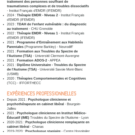
traitement des personnes souffrant de
traumatismes complexes et de troubles dissociatifs
- Institut Français d’EMDR (IFEMDR)
2024 :
Thérapie EMDR
- Niveau 2
- Institut Français
d’EMDR (IFEMDR)
2023 :
TDAH de l’enfant vulnérable
: du diagnostic
au traitement
- CHU Grenoble
2022 :
Thérapie EMDR - Niveau 1
- Institut Français
d’EMDR (IFEMDR)
2021 :
Programme d’Entraînement aux Habiletés
Parentales
(Programme Barkley) - Neurodiff’
2021 :
Formation aux Troubles du Spectre de
l’Autisme (TSA)
- Université Clermont-Auvergne
2021 :
Formation ADOS-2
- APPEA
2021 :
Diplôme Universitaire - Troubles du Spectre
de l’Autisme (TSA)
- Université Savoie Mont-Blanc
(USMB)
2020 :
Thérapies Comportementales et Cognitives
(TCC) - IFFORTHECC
EXPÉRIENCES PROFESSIONNELLES
Depuis 2021 :
Psychologue clinicienne et
psychothérapeute en cabinet libéral
- Bourgoin-
Jallieu
2021 :
Psychologue clinicienne en Institut Médico-
Éducatif (IME)
Troubles du Spectre de l’Autisme - Lyon
2020-2021
:
Psychologue clinicienne remplaçante en
cabinet libéral
- Chanas
2019-2020
:
Psychologue stagiaire
- Centre Hospitalier