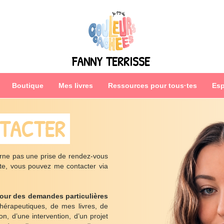
FANNY TERRISSE
Boutique
Mes livres
Ressources pour tous·tes
Esp
TACTER
rne pas une prise de rendez-vous
e, vous pouvez me contacter via
 pour des demandes particulières
thérapeutiques, de mes livres, de
n, d’une intervention, d’un projet