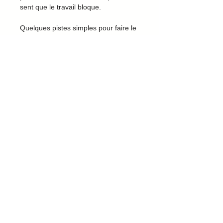
sent que le travail bloque.
Quelques pistes simples pour faire le
point, revisiter la demande et ajuster
la suite.
Aucun avis pour le moment
Partagez votre expérience, soyez le
premier à laisser un avis.
Laisser un avis
Mentions légales
Politique de confidentialité
Conditions générales de vente