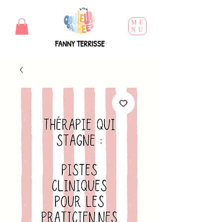
ME
NU
FANNY TERRISSE