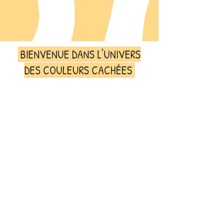
BIENVENUE DANS L'UNIVERS
DES COULEURS CACHÉES
EN SAVOIR PLUS
Je suis
Fanny Terrisse
,
psychologue clinicienne
,
psychothérapeute, autrice et créatrice d’outils
thérapeutiques.
Vous me connaissez peut-être sous le nom
@lapsy_descouleurscachées
, à travers mes contenus
de
psychoéducation
partagés sur les réseaux sociaux.