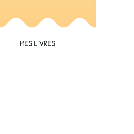
MES LIVRES
Des livres de psychologie pour les personnes
concernées, les proches, les étudiant·es, les
professionnel·les et toutes celles et ceux qui
veulent mieux
(se) comprendre.
Ils sont disponibles en librairie et sur les sites de
vente en ligne (Fnac, Amazon,
Cultura, Decitre...)
ou sur commande auprès de votre libraire préféré !