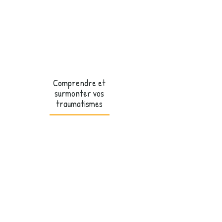
Comprendre et
surmonter vos
traumatismes
Un livre pour comprendre les effets du
psycho-traumatisme sur le corps, la mémoire,
les émotions et les relations, avec des
repères et exercices pour avancer
progressivement.
Découvrir le livre