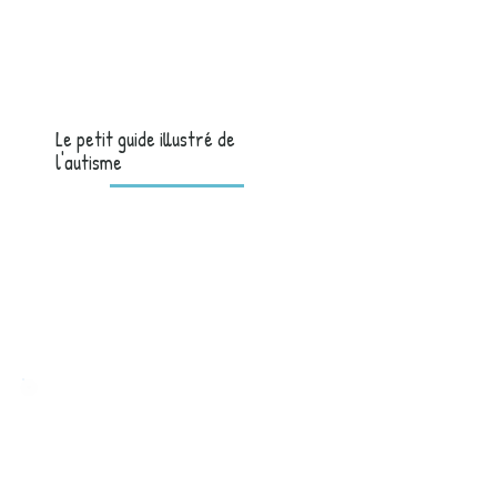
Le petit guide illustré de
l'autisme
Un guide illustré pour mieux comprendre
l’autisme, reconnaître la diversité des
fonctionnements autistiques et trouver des
repères concrets pour le quotidien.
Découvrir le livre