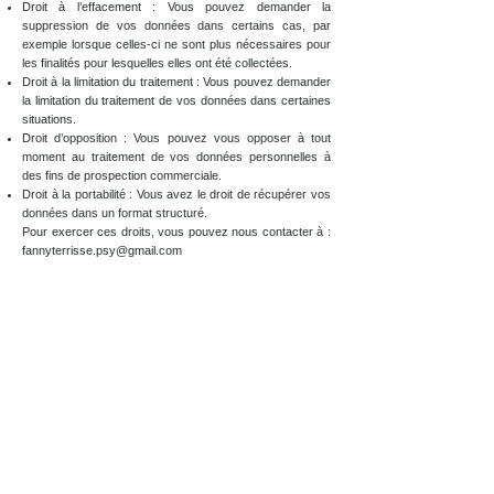
Droit à l’effacement : Vous pouvez demander la
suppression de vos données dans certains cas, par
exemple lorsque celles-ci ne sont plus nécessaires pour
les finalités pour lesquelles elles ont été collectées.
Droit à la limitation du traitement : Vous pouvez demander
la limitation du traitement de vos données dans certaines
situations.
Droit d’opposition : Vous pouvez vous opposer à tout
moment au traitement de vos données personnelles à
des fins de prospection commerciale.
Droit à la portabilité : Vous avez le droit de récupérer vos
données dans un format structuré.
Pour exercer ces droits, vous pouvez nous contacter à :
fannyterrisse.psy@gmail.com
Sécurité des données :
Nous mettons en œuvre toutes les mesures techniques
et organisationnelles nécessaires pour protéger vos
données contre la perte, l’altération, ou l’accès non
autorisé. Cela inclut la sécurisation de notre site web,
l’usage de protocoles sécurisés et la formation continue
de nos équipes.
Cookies :
Le site THERASPHERE utilise des cookies pour
améliorer votre expérience utilisateur. Vous avez la