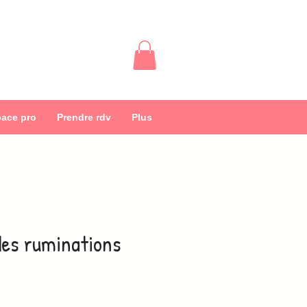
ace pro
Prendre rdv
Plus
des ruminations