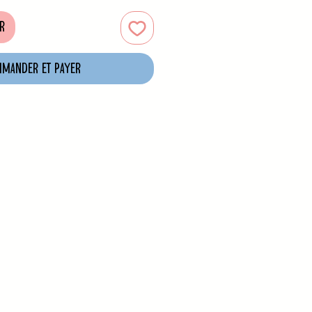
r
mander et payer