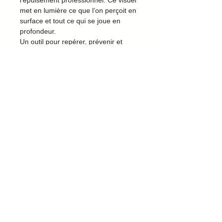
l’épuisement professionnel. Ce visuel
met en lumière ce que l’on perçoit en
surface et tout ce qui se joue en
profondeur.
Un outil pour repérer, prévenir et
accompagner le burn-out, en cabinet
ou en contexte professionnel.
Aucun avis pour le moment
Partagez votre expérience, soyez le
premier à laisser un avis.
Laisser un avis
Mentions légales
Politique de confidentialité