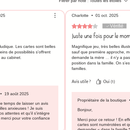
Filtrer par note :
Toutes les étoiles
025
Charlotte
•
01 oct. 2025
Noté 4 sur 5.
Vérifié
Juste une fois pour le mo
 ludique. Les cartes sont belles
Magnifique jeu, très belles illus
eins de possibilités s'offrent
sauf que première approche, m
s au cabinet.
demande la mère … il n’y a pa
position dans la famille. On s’es
familles.
On a testé les cartes dialogue et
Avis utile ?
Oui (1)
•
19 août 2025
Propriétaire de la boutique
le temps de laisser un avis
lles anxieuses ! Je suis
Bonjour,
s attentes et qu'il s'intègre
 merci pour votre confiance
Merci pour ce retour ! En eff
cartes sont numérotées et qu
demander « dans la famille **