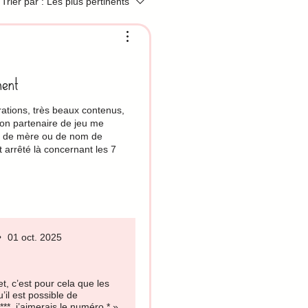
Trier par :
Les plus pertinents
ment
trations, très beaux contenus,
on partenaire de jeu me
s de mère ou de nom de
t arrêté là concernant les 7
 la parole s’est ouverte. 👍🏽
•
01 oct. 2025
et, c’est pour cela que les
’il est possible de
**, j’aimerais le numéro * ».