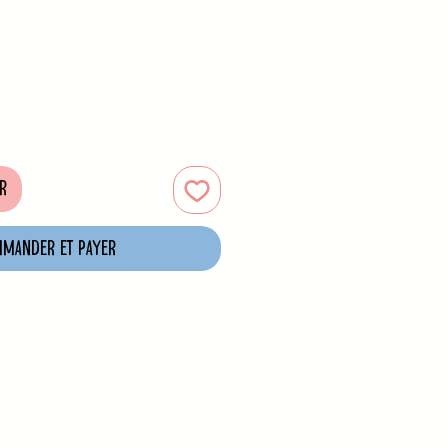
r
mander et payer