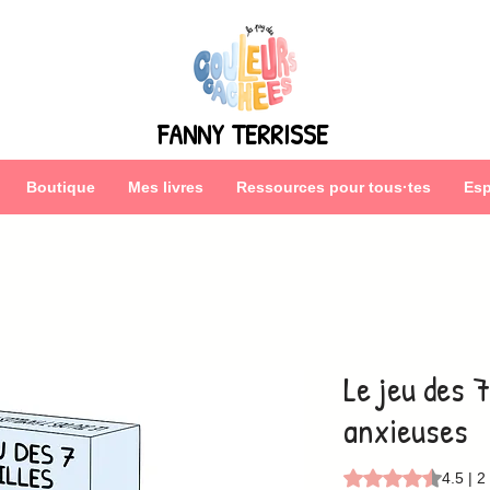
FANNY TERRISSE
Boutique
Mes livres
Ressources pour tous·tes
Esp
Le jeu des 
anxieuses
La note est de 4.5 
4.5 | 2