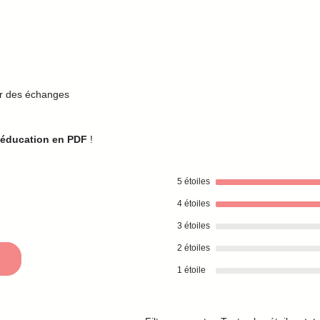
ir des échanges
oéducation en PDF
!
5 étoiles
4 étoiles
3 étoiles
2 étoiles
1 étoile