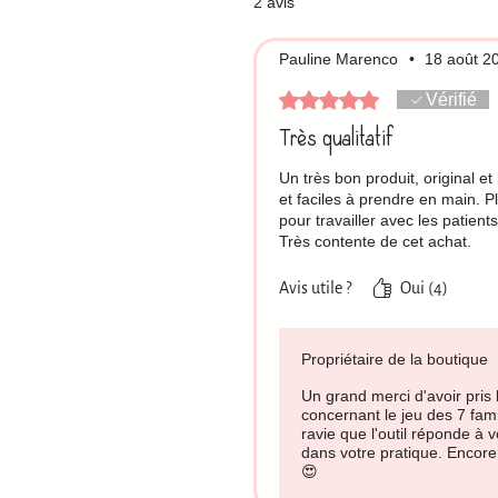
2 avis
Pauline Marenco
•
18 août 2
Noté 5 sur 5.
Vérifié
Très qualitatif
Un très bon produit, original et
et faciles à prendre en main. Pl
pour travailler avec les patient
Très contente de cet achat.
Avis utile ?
Oui (4)
Propriétaire de la boutique
Un grand merci d'avoir pris 
concernant le jeu des 7 fami
ravie que l'outil réponde à vo
dans votre pratique. Encore
😍