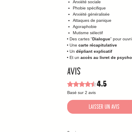
Anxiété sociale
Phobie spécifique
Anxiété généralisée
Attaques de panique
Agoraphobie
Mutisme sélectif
• Des cartes “
Dialogue
” pour ouvr
• Une
carte récapitulative
• Un
dépliant explicatif
• Et un
accès au livret de psych
Avis
4.5
Noté 4,5 sur 5.
Basé sur 2 avis
Laisser un avis