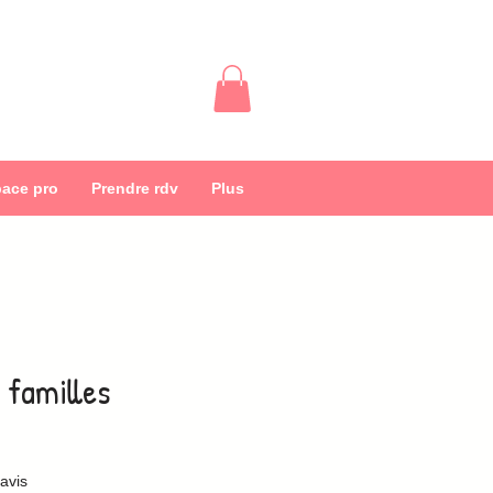
ace pro
Prendre rdv
Plus
7 familles
sur cinq étoiles selon 2 avis
 avis